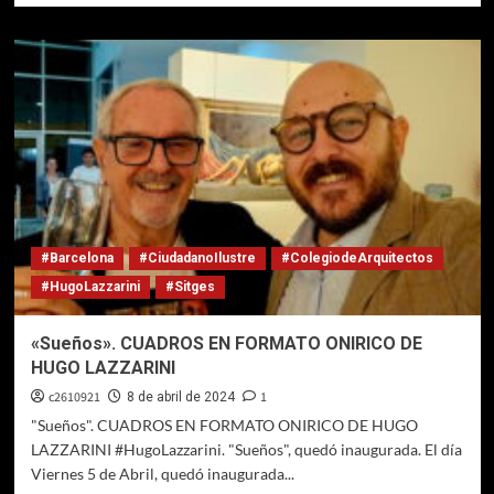
sobre
LAURA
PRATI.
UN
ABORDAJE
A
LA
OBRA
DE
LAZZARINI
#Barcelona
#CiudadanoIlustre
#ColegiodeArquitectos
#HugoLazzarini
#Sitges
«Sueños». CUADROS EN FORMATO ONIRICO DE
HUGO LAZZARINI
c2610921
1
8 de abril de 2024
"Sueños". CUADROS EN FORMATO ONIRICO DE HUGO
LAZZARINI #HugoLazzarini. "Sueños", quedó inaugurada. El día
Viernes 5 de Abril, quedó inaugurada...