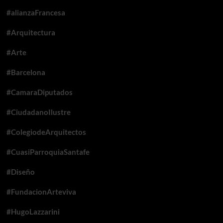
#alianzaFrancesa
#Arquitectura
#Arte
#Barcelona
#CamaraDiputados
#CiudadanoIlustre
#ColegiodeArquitectos
#CuasiParroquiaSantafe
#Diseño
#FundacionArteviva
#HugoLazzarini