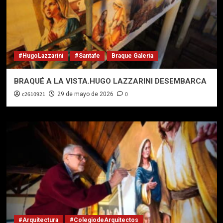
#HugoLazzarini
#Santafe
Braque Galeria
BRAQUÉ A LA VISTA.HUGO LAZZARINI DESEMBARCA
c2610921
0
29 de mayo de 2026
#Arquitectura
#ColegiodeArquitectos