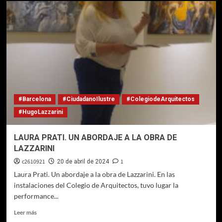
HUGO
LAZZARINI.LA
NOCHE
DE
LOS
MUSEOS
#Barcelona
#CiudadanoIlustre
#ColegiodeArquitectos
#HugoLazzarini
LAURA PRATI. UN ABORDAJE A LA OBRA DE
LAZZARINI
c2610921
1
20 de abril de 2024
Laura Prati. Un abordaje a la obra de Lazzarini. En las
instalaciones del Colegio de Arquitectos, tuvo lugar la
performance...
Leer
Leer más
más