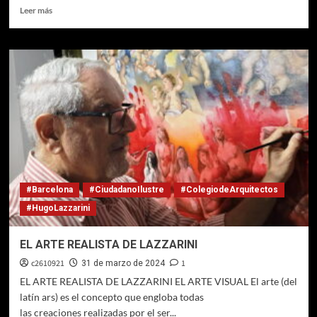
Leer
Leer más
más
sobre
«Sueños».
CUADROS
EN
FORMATO
ONIRICO
DE
HUGO
LAZZARINI
#Barcelona
#CiudadanoIlustre
#ColegiodeArquitectos
#HugoLazzarini
EL ARTE REALISTA DE LAZZARINI
c2610921
1
31 de marzo de 2024
EL ARTE REALISTA DE LAZZARINI EL ARTE VISUAL El arte (del
latín ars) es el concepto que engloba todas
las creaciones realizadas por el ser...