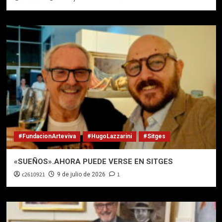
#FundacionArteviva
#HugoLazzarini
#Sitges
«SUEÑOS».AHORA PUEDE VERSE EN SITGES
c2610921
1
9 de julio de 2026