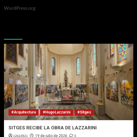
WordPress.org
Te pueden interesar
#Arquitectura
#HugoLazzarini
#Sitges
SITGES RECIBE LA OBRA DE LAZZARINI
c2610921
0
19 de julio de 2026