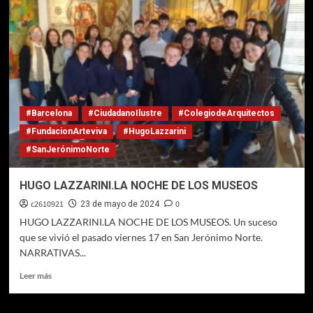
LAZZARINI.CONCEJO
MUNICIPAL
#Barcelona
#CiudadanoIlustre
#ColegiodeArquitectos
#FundacionArteviva
#HugoLazzarini
#SanJerónimoNorte
HUGO LAZZARINI.LA NOCHE DE LOS MUSEOS
c2610921
0
23 de mayo de 2024
HUGO LAZZARINI.LA NOCHE DE LOS MUSEOS. Un suceso
que se vivió el pasado viernes 17 en San Jerónimo Norte.
NARRATIVAS...
Leer
Leer más
más
sobre