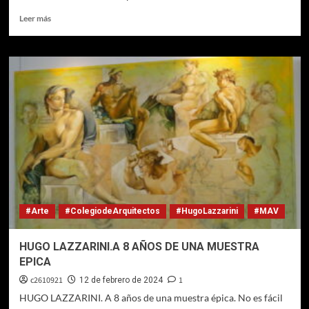
Leer
Leer más
más
sobre
EL
ARTE
REALISTA
DE
LAZZARINI
#Arte
#ColegiodeArquitectos
#HugoLazzarini
#MAV
HUGO LAZZARINI.A 8 AÑOS DE UNA MUESTRA
EPICA
c2610921
1
12 de febrero de 2024
HUGO LAZZARINI. A 8 años de una muestra épica. No es fácil