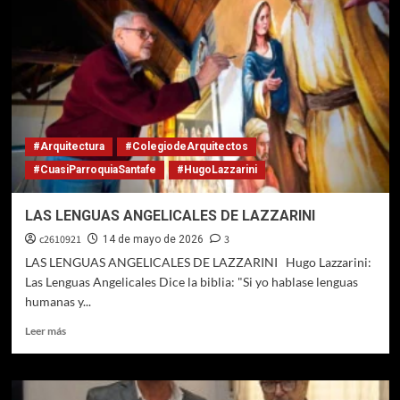
#Arquitectura
#ColegiodeArquitectos
#CuasiParroquiaSantafe
#HugoLazzarini
LAS LENGUAS ANGELICALES DE LAZZARINI
c2610921
3
14 de mayo de 2026
LAS LENGUAS ANGELICALES DE LAZZARINI Hugo Lazzarini:
Las Lenguas Angelicales Dice la biblia: "Si yo hablase lenguas
humanas y...
Leer
Leer más
más
sobre
LAS
LENGUAS