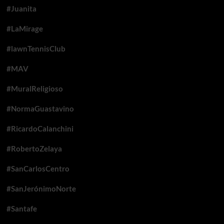
#Juanita
#LaMirage
#lawnTennisClub
#MAV
#MuralReligioso
#NormaGuastavino
#RicardoCalanchini
#RobertoZelaya
#SanCarlosCentro
#SanJerónimoNorte
#Santafe