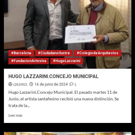
ANGELICALES
DE
LAZZARINI
#Barcelona
#CiudadanoIlustre
#ColegiodeArquitectos
#FundacionArteviva
#HugoLazzarini
HUGO LAZZARINI.CONCEJO MUNICIPAL
c2610921
1
16 de junio de 2024
Hugo Lazzarini.Concejo Municipal. El pasado martes 11 de
Junio, el artista santafesino recibió una nueva distinción. Se
trata de la...
Leer
Leer más
más
sobre
HUGO