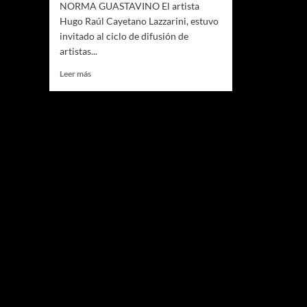
NORMA GUASTAVINO El artista
Hugo Raúl Cayetano Lazzarini, estuvo
invitado al ciclo de difusión de
artistas...
Leer
Leer más
más
sobre
VINCULOS:
HUGO
LAZZARINI
Y
NORMA
GUASTAVINO