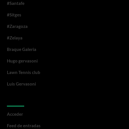
#Santafe
#Sitges
#Zaragoza
#Zelaya
Braque Galeria
Hugo gervasoni
Lawn Tennis club
Luis Gervasoni
Meta
Acceder
Feed de entradas