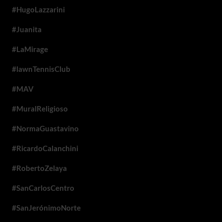
#HugoLazzarini
#Juanita
#LaMirage
#lawnTennisClub
#MAV
#MuralReligioso
#NormaGuastavino
#RicardoCalanchini
#RobertoZelaya
#SanCarlosCentro
#SanJerónimoNorte