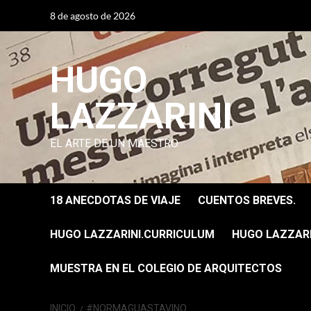
Saltar
8 de agosto de 2026
al
contenido
HUGO
LAZZARINI
EL ARTE DE UN MAESTRO
18 ANECDOTAS DE VIAJE
CUENTOS BREVES.
HUGO LAZZARINI.CURRICULUM
HUGO LAZZARIN
MUESTRA EN EL COLEGIO DE ARQUITECTOS
INICIO
#NORMAGUASTAVINO