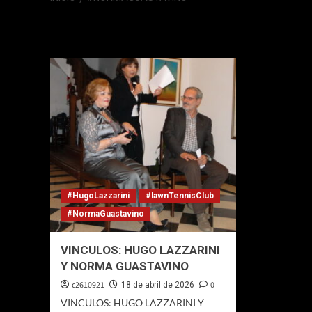
#NormaGuastav
#HugoLazzarini
#lawnTennisClub
#NormaGuastavino
VINCULOS: HUGO LAZZARINI
Y NORMA GUASTAVINO
c2610921
0
18 de abril de 2026
VINCULOS: HUGO LAZZARINI Y