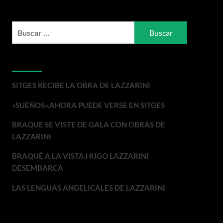
Buscar:
Entradas recientes
SITGES RECIBE LA OBRA DE LAZZARINI
«SUEÑOS».AHORA PUEDE VERSE EN SITGES
BRAQUE SE VISTE DE GALA CON OBRAS DE
LAZZARINI
BRAQUÉ A LA VISTA.HUGO LAZZARINI
DESEMBARCA
LAS LENGUAS ANGELICALES DE LAZZARINI
Comentarios recientes