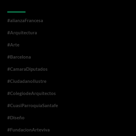
Categorías
#alianzaFrancesa
#Arquitectura
#Arte
#Barcelona
#CamaraDiputados
#CiudadanoIlustre
#ColegiodeArquitectos
#CuasiParroquiaSantafe
#Diseño
#FundacionArteviva