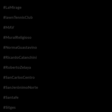
#LaMirage
#lawnTennisClub
#MAV
#MuralReligioso
#NormaGuastavino
#RicardoCalanchini
#RobertoZelaya
#SanCarlosCentro
#SanJerónimoNorte
#Santafe
#Sitges