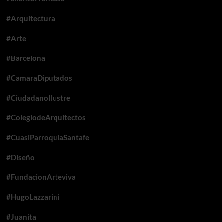
#Arquitectura
#Arte
#Barcelona
#CamaraDiputados
#CiudadanoIlustre
#ColegiodeArquitectos
#CuasiParroquiaSantafe
#Diseño
#FundacionArteviva
#HugoLazzarini
#Juanita