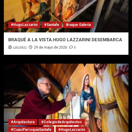
#HugoLazzarini
#Santafe
Braque Galeria
BRAQUÉ A LA VISTA.HUGO LAZZARINI DESEMBARCA
c2610921
0
29 de mayo de 2026
#Arquitectura
#ColegiodeArquitectos
#CuasiParroquiaSantafe
#HugoLazzarini