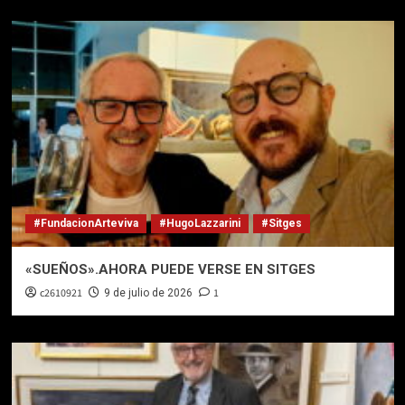
#FundacionArteviva
#HugoLazzarini
#Sitges
«SUEÑOS».AHORA PUEDE VERSE EN SITGES
c2610921
1
9 de julio de 2026