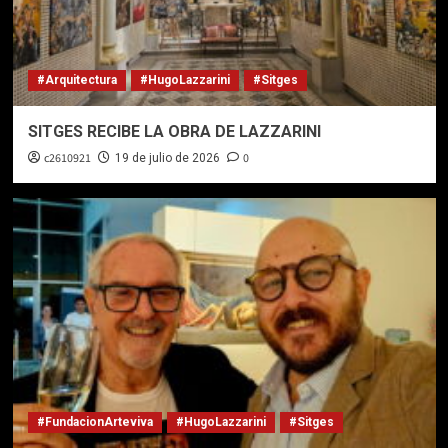
#Arquitectura
#HugoLazzarini
#Sitges
SITGES RECIBE LA OBRA DE LAZZARINI
c2610921
0
19 de julio de 2026
#FundacionArteviva
#HugoLazzarini
#Sitges