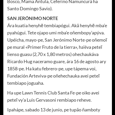
Bosco, Mama Antula, Ceferino Namuncurá ha
Santo Domingo Savio).
SAN JERÓNIMO NORTE
Ára kuatia henyhẽ tembiapógui. Akã henyhẽ mba’e
pyahúgui. Tete ojapo umi mba’e oñembopy’apýva.
Upéicha, mayo-pe, San Jerónimo Norte-pe oñemoĩ
pe mural «Primer Fruto de la tierra», ha’éva peteĩ
lienso guasu (2,70 x 1,80 metros) ohechaukáva
Ricardo Hug naceramo guare, ára 16 de agosto ary
1858-pe. Ha katu febrero-pe, upe tápema voi,
Fundación Arteviva-pe oñehechauka avei peteĩ
tembiapo joguaha.
Ha upe Lawn Tennis Club Santa Fe-pe oiko avei
peteĩ vy’a Luis Gervasoni rembiapo reheve.
Ipahápe, sabado 13 de junio, pe tupão ñamboty