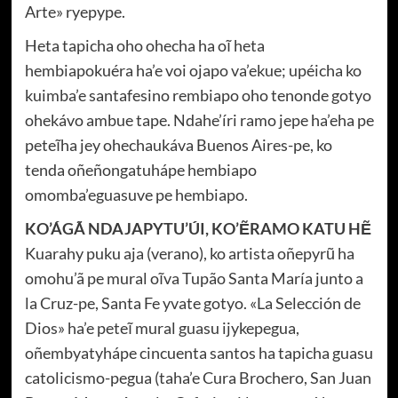
Arte» ryepype.
Heta tapicha oho ohecha ha oĩ heta
hembiapokuéra ha’e voi ojapo va’ekue; upéicha ko
kuimba’e santafesino rembiapo oho tenonde gotyo
ohekávo ambue tape. Ndahe’íri ramo jepe ha’eha pe
peteĩha jey ohechaukáva Buenos Aires-pe, ko
tenda oñeñongatuhápe hembiapo
omomba’eguasuve pe hembiapo.
KO’ÁGÃ NDAJAPYTU’ÚI, KO’ẼRAMO KATU HẼ
Kuarahy puku aja (verano), ko artista oñepyrũ ha
omohu’ã pe mural oĩva Tupão Santa María junto a
la Cruz-pe, Santa Fe yvate gotyo. «La Selección de
Dios» ha’e peteĩ mural guasu ijykepegua,
oñembyatyhápe cincuenta santos ha tapicha guasu
catolicismo-pegua (taha’e Cura Brochero, San Juan