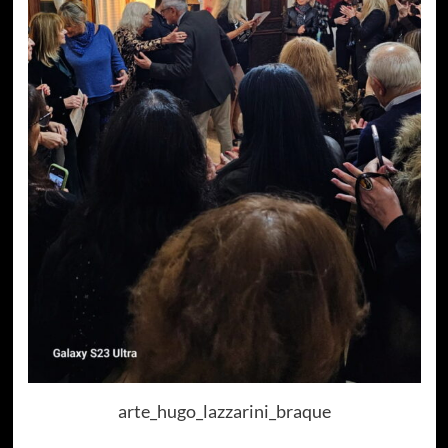
arte_hugo_lazzarini_braque