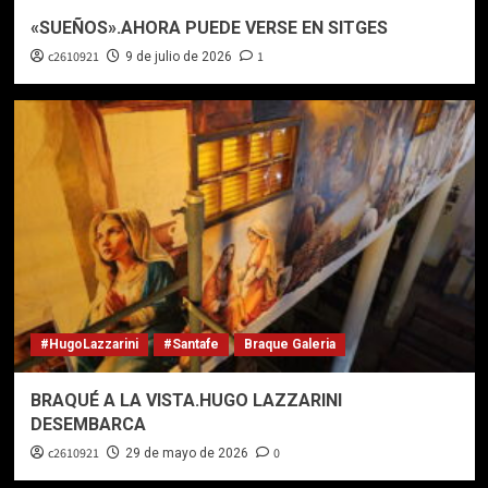
«SUEÑOS».AHORA PUEDE VERSE EN SITGES
c2610921
1
9 de julio de 2026
#HugoLazzarini
#Santafe
Braque Galeria
BRAQUÉ A LA VISTA.HUGO LAZZARINI
DESEMBARCA
c2610921
0
29 de mayo de 2026