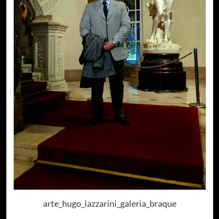
arte_hugo_lazzarini_galeria_braque