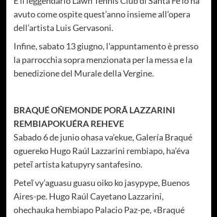
E il leggendario Lawn Tennis Club di Santa Fe lo ha
avuto come ospite quest’anno insieme all’opera
dell’artista Luis Gervasoni.
Infine, sabato 13 giugno, l’appuntamento è presso
la parrocchia sopra menzionata per la messa e la
benedizione del Murale della Vergine.
BRAQUÉ OÑEMONDE PORÃ LAZZARINI
REMBIAPOKUÉRA REHEVE
Sabado 6 de junio ohasa va’ekue, Galería Braqué
oguereko Hugo Raúl Lazzarini rembiapo, ha’éva
peteĩ artista katupyry santafesino.
Peteĩ vy’aguasu guasu oiko ko jasypype, Buenos
Aires-pe. Hugo Raúl Cayetano Lazzarini,
ohechauka hembiapo Palacio Paz-pe, «Braqué