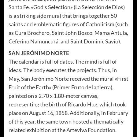
Santa Fe. «God’s Selection» (
La Selección de Dios
)
is a striking side mural that brings together 50
saints and emblematic figures of Catholicism (such
as Cura Brochero, Saint John Bosco, Mama Antula,
Ceferino Namuncurá, and Saint Dominic Savio).
SAN JERÓNIMO NORTE
The calendar is full of dates. The mind is full of
ideas. The body executes the projects. Thus, in
May, San Jerónimo Norte received the mural «First
Fruit of the Earth» (
Primer Fruto de la tierra
),
painted on a 2.70 x 1.80-meter canvas,
representing the birth of Ricardo Hug, which took
place on August 16, 1858. Additionally, in February
of this year, the same town hosted a thematically
related exhibition at the Arteviva Foundation.