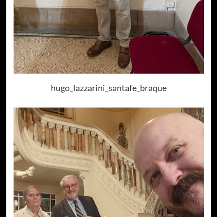
hugo_lazzarini_santafe_braque