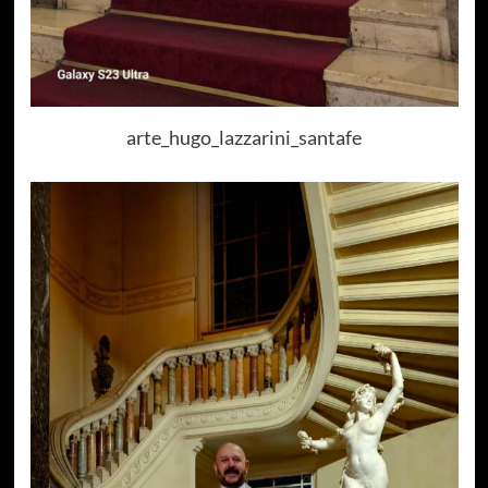
arte_hugo_lazzarini_santafe