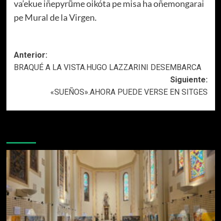
va’ekue iñepyrũme oikóta pe misa ha oñemongarai
pe Mural de la Virgen.
Navegación
Anterior:
BRAQUÉ A LA VISTA.HUGO LAZZARINI DESEMBARCA
de
Siguiente:
entradas
«SUEÑOS».AHORA PUEDE VERSE EN SITGES
Más historias