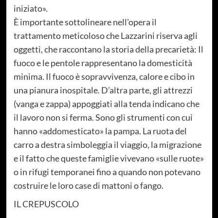
iniziato».
È importante sottolineare nell’opera il
trattamento meticoloso che Lazzarini riserva agli
oggetti, che raccontano la storia della precarietà: Il
fuoco e le pentole rappresentano la domesticità
minima. Il fuoco è sopravvivenza, calore e cibo in
una pianura inospitale. D’altra parte, gli attrezzi
(vanga e zappa) appoggiati alla tenda indicano che
il lavoro non si ferma. Sono gli strumenti con cui
hanno «addomesticato» la pampa. La ruota del
carro a destra simboleggia il viaggio, la migrazione
e il fatto che queste famiglie vivevano «sulle ruote»
o in rifugi temporanei fino a quando non potevano
costruire le loro case di mattoni o fango.
IL CREPUSCOLO