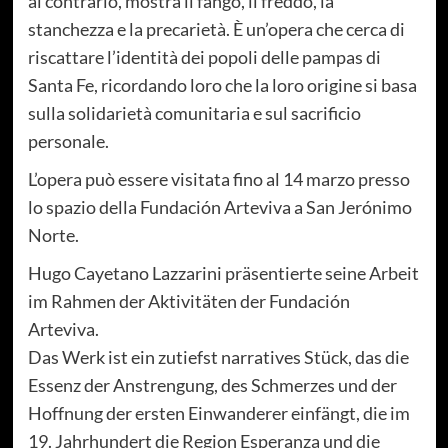
al contrario, mostra il fango, il freddo, la
stanchezza e la precarietà. È un’opera che cerca di
riscattare l’identità dei popoli delle pampas di
Santa Fe, ricordando loro che la loro origine si basa
sulla solidarietà comunitaria e sul sacrificio
personale.
L’opera può essere visitata fino al 14 marzo presso
lo spazio della Fundación Arteviva a San Jerónimo
Norte.
Hugo Cayetano Lazzarini präsentierte seine Arbeit
im Rahmen der Aktivitäten der Fundación
Arteviva.
Das Werk ist ein zutiefst narratives Stück, das die
Essenz der Anstrengung, des Schmerzes und der
Hoffnung der ersten Einwanderer einfängt, die im
19. Jahrhundert die Region Esperanza und die