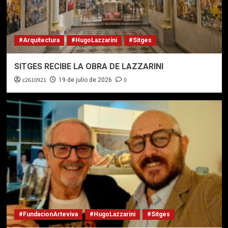
#Arquitectura
#HugoLazzarini
#Sitges
SITGES RECIBE LA OBRA DE LAZZARINI
c2610921
0
19 de julio de 2026
#FundacionArteviva
#HugoLazzarini
#Sitges