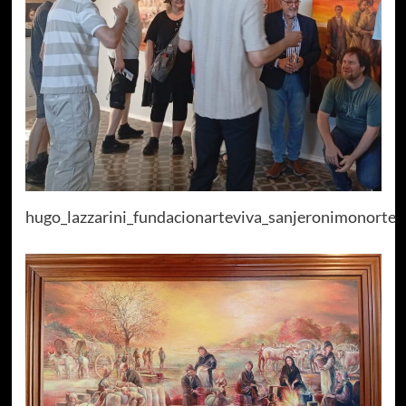
hugo_lazzarini_fundacionarteviva_sanjeronimonorte