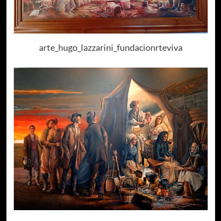
arte_hugo_lazzarini_fundacionrteviva