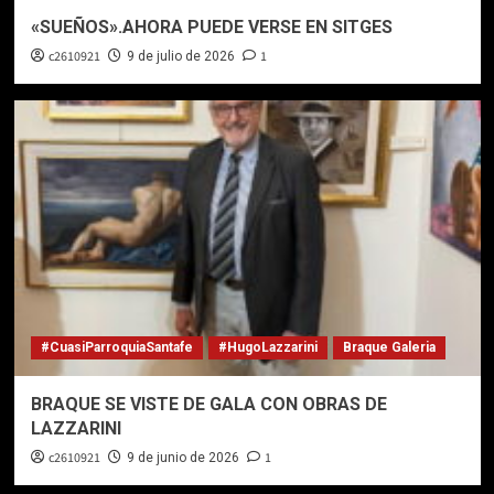
«SUEÑOS».AHORA PUEDE VERSE EN SITGES
c2610921
1
9 de julio de 2026
#CuasiParroquiaSantafe
#HugoLazzarini
Braque Galeria
BRAQUE SE VISTE DE GALA CON OBRAS DE
LAZZARINI
c2610921
1
9 de junio de 2026