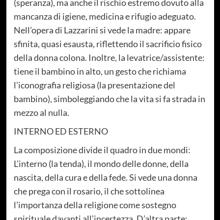
(speranza), ma anche il rischio estremo dovuto alla
mancanza di igiene, medicina e rifugio adeguato.
Nell’opera di Lazzarini si vede la madre: appare
sfinita, quasi esausta, riflettendo il sacrificio fisico
della donna colona. Inoltre, la levatrice/assistente:
tiene il bambino in alto, un gesto che richiama
l’iconografia religiosa (la presentazione del
bambino), simboleggiando che la vita si fa strada in
mezzo al nulla.
INTERNO ED ESTERNO
La composizione divide il quadro in due mondi:
L’interno (la tenda), il mondo delle donne, della
nascita, della cura e della fede. Si vede una donna
che prega con il rosario, il che sottolinea
l’importanza della religione come sostegno
spirituale davanti all’incertezza. D’altra parte: