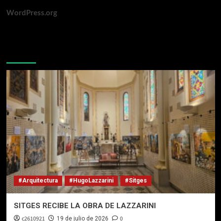
WordPress.org
Te pueden interesar
#Arquitectura
#HugoLazzarini
#Sitges
SITGES RECIBE LA OBRA DE LAZZARINI
c2610921
0
19 de julio de 2026