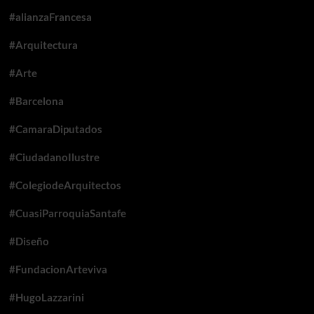
#alianzaFrancesa
#Arquitectura
#Arte
#Barcelona
#CamaraDiputados
#CiudadanoIlustre
#ColegiodeArquitectos
#CuasiParroquiaSantafe
#Diseño
#FundacionArteviva
#HugoLazzarini