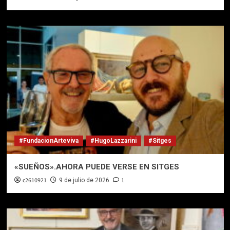
#FundacionArteviva
#HugoLazzarini
#Sitges
«SUEÑOS».AHORA PUEDE VERSE EN SITGES
c2610921
1
9 de julio de 2026