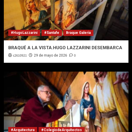
#HugoLazzarini
#Santafe
Braque Galeria
BRAQUÉ A LA VISTA.HUGO LAZZARINI DESEMBARCA
c2610921
0
29 de mayo de 2026
#Arquitectura
#ColegiodeArquitectos