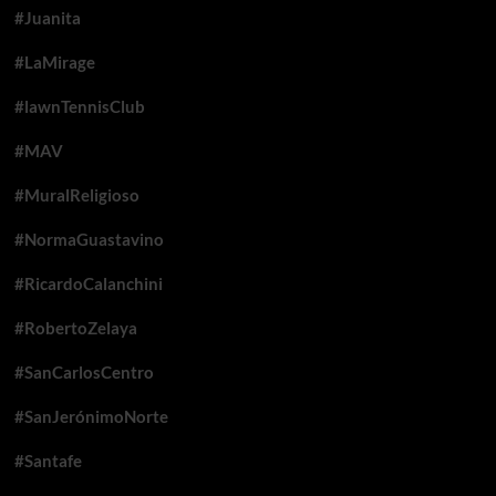
#Juanita
#LaMirage
#lawnTennisClub
#MAV
#MuralReligioso
#NormaGuastavino
#RicardoCalanchini
#RobertoZelaya
#SanCarlosCentro
#SanJerónimoNorte
#Santafe