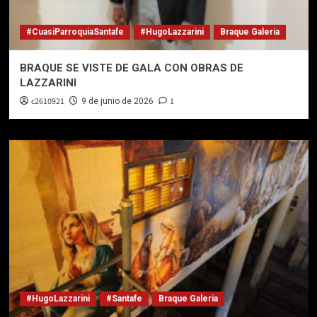
#CuasiParroquiaSantafe
#HugoLazzarini
Braque Galeria
BRAQUE SE VISTE DE GALA CON OBRAS DE
LAZZARINI
c2610921
1
9 de junio de 2026
#HugoLazzarini
#Santafe
Braque Galeria