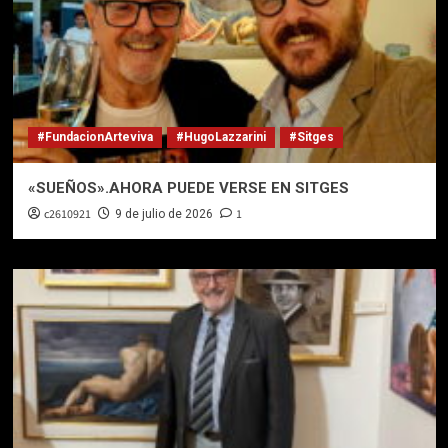
#FundacionArteviva
#HugoLazzarini
#Sitges
«SUEÑOS».AHORA PUEDE VERSE EN SITGES
c2610921
1
9 de julio de 2026