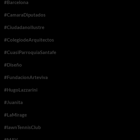
#Barcelona
#CamaraDiputados
#CiudadanoIlustre
#ColegiodeArquitectos
#CuasiParroquiaSantafe
#Diseño
#FundacionArteviva
#HugoLazzarini
#Juanita
#LaMirage
#lawnTennisClub
#MAV