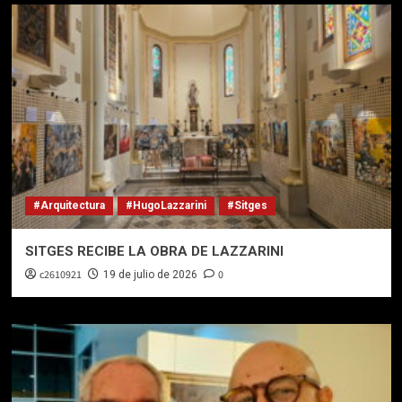
#Arquitectura
#HugoLazzarini
#Sitges
SITGES RECIBE LA OBRA DE LAZZARINI
c2610921
0
19 de julio de 2026