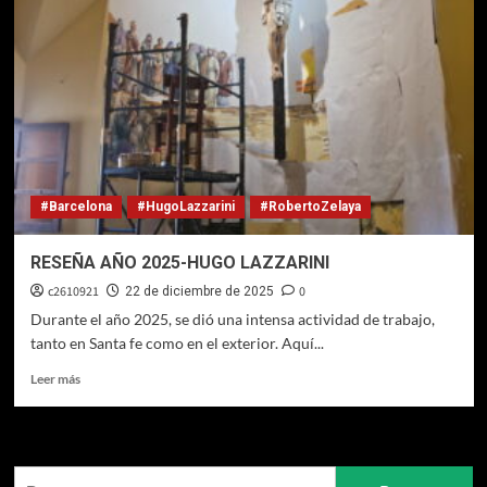
#Barcelona
#HugoLazzarini
#RobertoZelaya
RESEÑA AÑO 2025-HUGO LAZZARINI
c2610921
0
22 de diciembre de 2025
Durante el año 2025, se dió una intensa actividad de trabajo,
tanto en Santa fe como en el exterior. Aquí...
Leer
Leer más
más
sobre
RESEÑA
AÑO
Buscar:
2025-