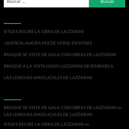
HUGO
LAZZARINI
Entradas recientes
SITGES RECIBE LA OBRA DE LAZZARINI
«SUEÑOS».AHORA PUEDE VERSE EN SITGES
BRAQUE SE VISTE DE GALA CON OBRAS DE LAZZARINI
BRAQUÉ A LA VISTA.HUGO LAZZARINI DESEMBARCA
LAS LENGUAS ANGELICALES DE LAZZARINI
Comentarios recientes
BRAQUE SE VISTE DE GALA CON OBRAS DE LAZZARINI
en
LAS LENGUAS ANGELICALES DE LAZZARINI
SITGES RECIBE LA OBRA DE LAZZARINI
en