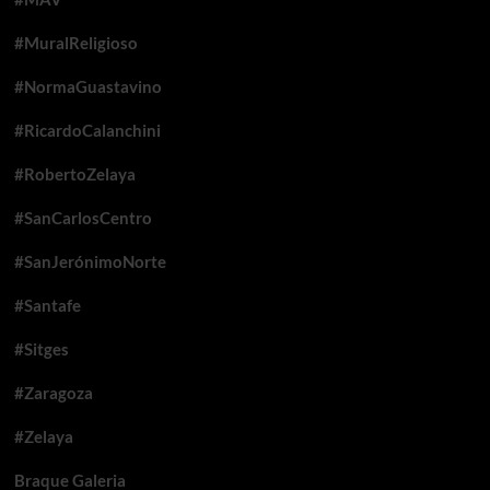
#MuralReligioso
#NormaGuastavino
#RicardoCalanchini
#RobertoZelaya
#SanCarlosCentro
#SanJerónimoNorte
#Santafe
#Sitges
#Zaragoza
#Zelaya
Braque Galeria