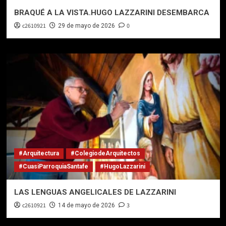
BRAQUÉ A LA VISTA.HUGO LAZZARINI DESEMBARCA
c2610921
0
29 de mayo de 2026
#Arquitectura
#ColegiodeArquitectos
#CuasiParroquiaSantafe
#HugoLazzarini
LAS LENGUAS ANGELICALES DE LAZZARINI
c2610921
3
14 de mayo de 2026