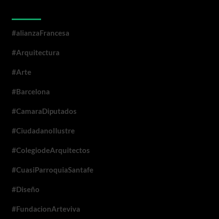
Categorías
#alianzaFrancesa
#Arquitectura
#Arte
#Barcelona
#CamaraDiputados
#CiudadanoIlustre
#ColegiodeArquitectos
#CuasiParroquiaSantafe
#Diseño
#FundacionArteviva