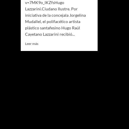
v=7MK9o_lKZfsHugo
Lazzarini.Ciudano Ilustre. Por
iniciativa de la concejala Jorgelina
Mudallel, el polifacético artista
plástico santafesino Hugo Raúl
Cayetano Lazzarini recibió...
Leer
Leer más
más
sobre
HUGO
LAZZARINI.
CIUDADANO
ILUSTRE