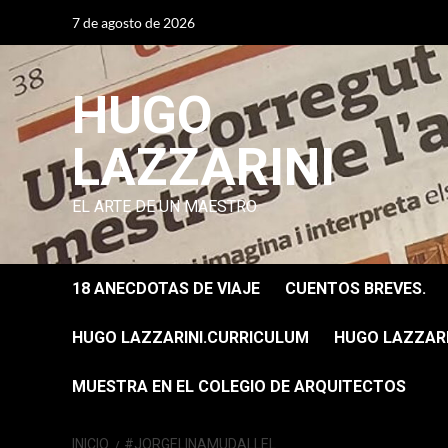
Saltar
7 de agosto de 2026
al
contenido
HUGO
LAZZARINI
EL ARTE DE UN MAESTRO
18 ANECDOTAS DE VIAJE
CUENTOS BREVES.
HUGO LAZZARINI.CURRICULUM
HUGO LAZZARIN
MUESTRA EN EL COLEGIO DE ARQUITECTOS
INICIO
#JORGELINAMUDALLEL