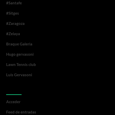
#Santafe
#Sitges
#Zaragoza
#Zelaya
Braque Galeria
Hugo gervasoni
Lawn Tennis club
Luis Gervasoni
Meta
Acceder
Feed de entradas