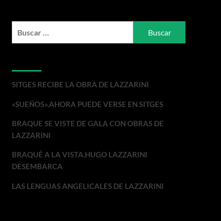
Buscar:
Entradas recientes
SITGES RECIBE LA OBRA DE LAZZARINI
«SUEÑOS».AHORA PUEDE VERSE EN SITGES
BRAQUE SE VISTE DE GALA CON OBRAS DE
LAZZARINI
BRAQUÉ A LA VISTA.HUGO LAZZARINI
DESEMBARCA
LAS LENGUAS ANGELICALES DE LAZZARINI
Comentarios recientes