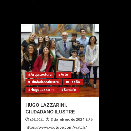
#jorgelinamudal
#Arquitectura
#Arte
#CiudadanoIlustre
#Diseño
#HugoLazzarini
#Santafe
HUGO LAZZARINI.
CIUDADANO ILUSTRE
c2610921
0
3 de febrero de 2024
https://www.youtube.com/watch?