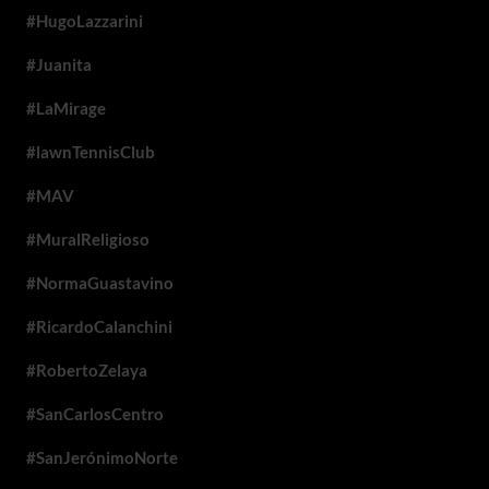
#HugoLazzarini
#Juanita
#LaMirage
#lawnTennisClub
#MAV
#MuralReligioso
#NormaGuastavino
#RicardoCalanchini
#RobertoZelaya
#SanCarlosCentro
#SanJerónimoNorte