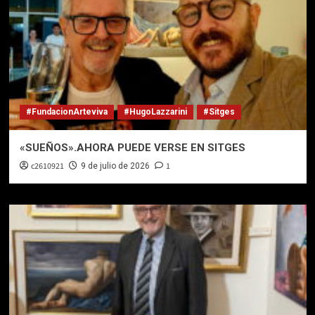
#FundacionArteviva
#HugoLazzarini
#Sitges
«SUEÑOS».AHORA PUEDE VERSE EN SITGES
c2610921
1
9 de julio de 2026