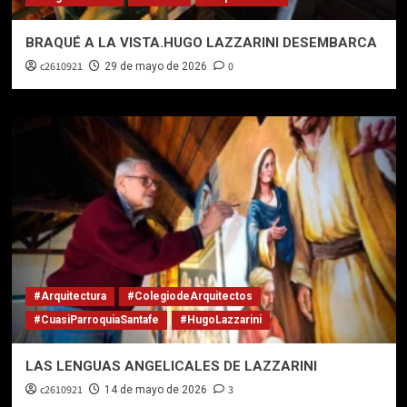
BRAQUÉ A LA VISTA.HUGO LAZZARINI DESEMBARCA
c2610921
0
29 de mayo de 2026
#Arquitectura
#ColegiodeArquitectos
#CuasiParroquiaSantafe
#HugoLazzarini
LAS LENGUAS ANGELICALES DE LAZZARINI
c2610921
3
14 de mayo de 2026