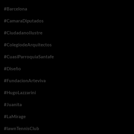
#Barcelona
#CamaraDiputados
#CiudadanoIlustre
#ColegiodeArquitectos
#CuasiParroquiaSantafe
#Diseño
#FundacionArteviva
#HugoLazzarini
#Juanita
#LaMirage
#lawnTennisClub