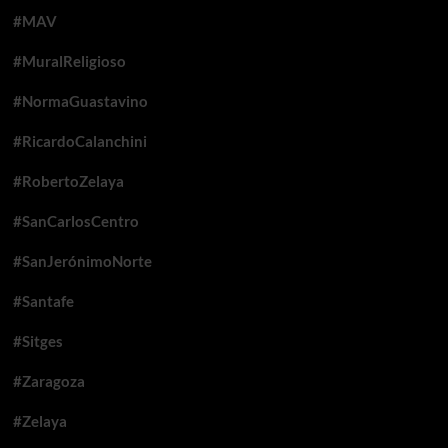
#MAV
#MuralReligioso
#NormaGuastavino
#RicardoCalanchini
#RobertoZelaya
#SanCarlosCentro
#SanJerónimoNorte
#Santafe
#Sitges
#Zaragoza
#Zelaya