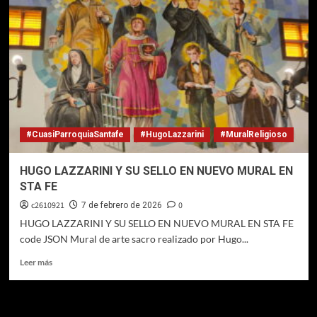
#CuasiParroquiaSantafe
#HugoLazzarini
#MuralReligioso
HUGO LAZZARINI Y SU SELLO EN NUEVO MURAL EN
STA FE
c2610921
0
7 de febrero de 2026
HUGO LAZZARINI Y SU SELLO EN NUEVO MURAL EN STA FE
code JSON Mural de arte sacro realizado por Hugo...
Leer
Leer más
más
sobre
HUGO
LAZZARINI