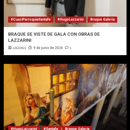
#CuasiParroquiaSantafe
#HugoLazzarini
Braque Galeria
BRAQUE SE VISTE DE GALA CON OBRAS DE
LAZZARINI
c2610921
1
9 de junio de 2026
#HugoLazzarini
#Santafe
Braque Galeria