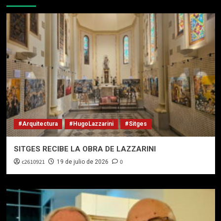
#Arquitectura
#HugoLazzarini
#Sitges
SITGES RECIBE LA OBRA DE LAZZARINI
c2610921
0
19 de julio de 2026