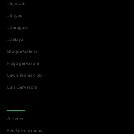
#Santafe
#Sitges
#Zaragoza
#Zelaya
Braque Galeria
Hugo gervasoni
Lawn Tennis club
Luis Gervasoni
Meta
Acceder
Feed de entradas