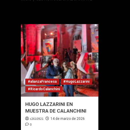
Gestión cultural
#alianzaFrancesa
#HugoLazzarini
#RicardoCalanchini
HUGO LAZZARINI EN
MUESTRA DE CALANCHINI
c2610921
14 de marzo de 2026
0