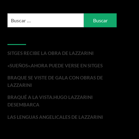
Buscar:
Entradas recientes
SITGES RECIBE LA OBRA DE LAZZARINI
«SUEÑOS».AHORA PUEDE VERSE EN SITGES
BRAQUE SE VISTE DE GALA CON OBRAS DE
LAZZARINI
BRAQUÉ A LA VISTA.HUGO LAZZARINI
DESEMBARCA
LAS LENGUAS ANGELICALES DE LAZZARINI
Comentarios recientes