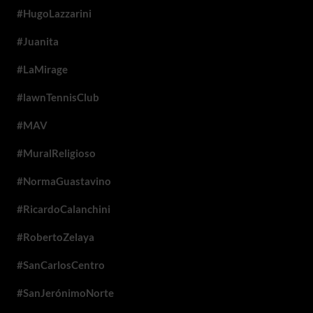
#HugoLazzarini
#Juanita
#LaMirage
#lawnTennisClub
#MAV
#MuralReligioso
#NormaGuastavino
#RicardoCalanchini
#RobertoZelaya
#SanCarlosCentro
#SanJerónimoNorte