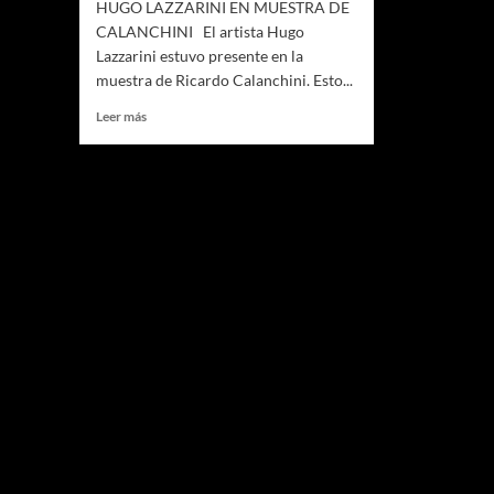
HUGO LAZZARINI EN MUESTRA DE
CALANCHINI El artista Hugo
Lazzarini estuvo presente en la
muestra de Ricardo Calanchini. Esto...
Leer
Leer más
más
sobre
HUGO
LAZZARINI
EN
MUESTRA
DE
CALANCHINI