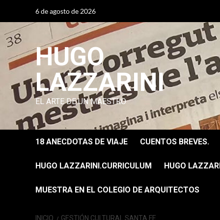
Saltar
6 de agosto de 2026
al
contenido
HUGO
LAZZARINI
EL ARTE DE UN MAESTRO
18 ANECDOTAS DE VIAJE
CUENTOS BREVES.
HUGO LAZZARINI.CURRICULUM
HUGO LAZZARIN
MUESTRA EN EL COLEGIO DE ARQUITECTOS
INICIO
GESTIÓN CULTURAL SANTA FE