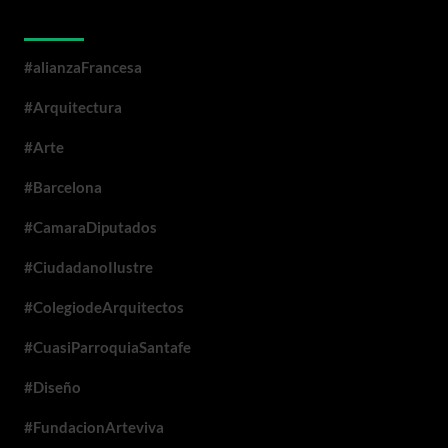
Categorías
#alianzaFrancesa
#Arquitectura
#Arte
#Barcelona
#CamaraDiputados
#CiudadanoIlustre
#ColegiodeArquitectos
#CuasiParroquiaSantafe
#Diseño
#FundacionArteviva