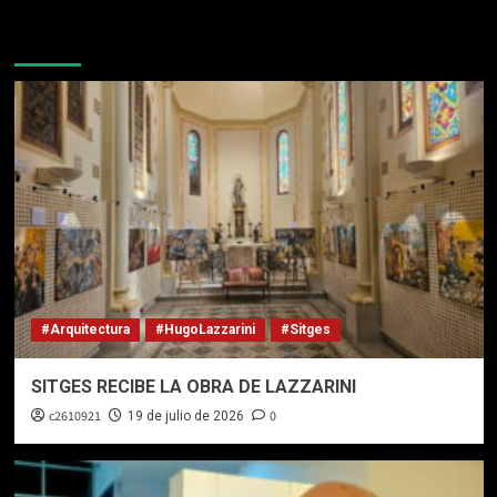
Más historias
#Arquitectura
#HugoLazzarini
#Sitges
SITGES RECIBE LA OBRA DE LAZZARINI
c2610921
0
19 de julio de 2026