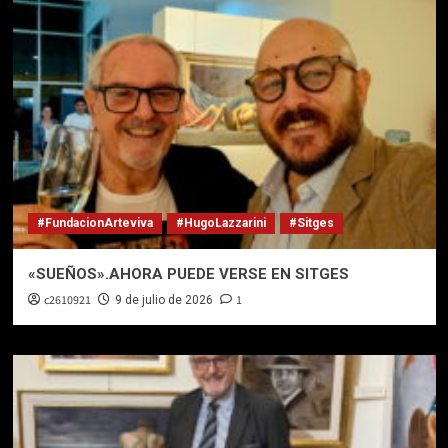
#FundacionArteviva
#HugoLazzarini
#Sitges
«SUEÑOS».AHORA PUEDE VERSE EN SITGES
c2610921
1
9 de julio de 2026