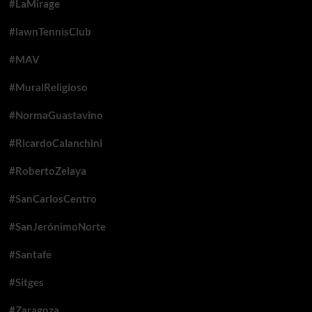
#LaMirage
#lawnTennisClub
#MAV
#MuralReligioso
#NormaGuastavino
#RicardoCalanchini
#RobertoZelaya
#SanCarlosCentro
#SanJerónimoNorte
#Santafe
#Sitges
#Zaragoza