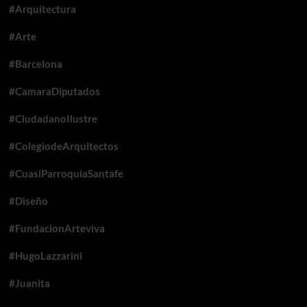
#Arquitectura
#Arte
#Barcelona
#CamaraDiputados
#CiudadanoIlustre
#ColegiodeArquitectos
#CuasiParroquiaSantafe
#Diseño
#FundacionArteviva
#HugoLazzarini
#Juanita