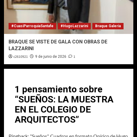
#CuasiParroquiaSantafe
#HugoLazzarini
Braque Galeria
BRAQUE SE VISTE DE GALA CON OBRAS DE
LAZZARINI
c2610921
1
9 de junio de 2026
1 pensamiento sobre
“
SUEÑOS: LA MUESTRA
EN EL COLEGIO DE
ARQUITECTOS
”
Pingback:
"Sueños". Cuadros en formato Onírico de Hugo