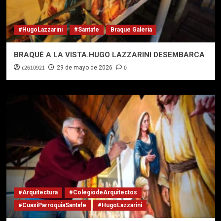
#HugoLazzarini
#Santafe
Braque Galeria
BRAQUÉ A LA VISTA.HUGO LAZZARINI DESEMBARCA
c2610921
0
29 de mayo de 2026
#Arquitectura
#ColegiodeArquitectos
#CuasiParroquiaSantafe
#HugoLazzarini