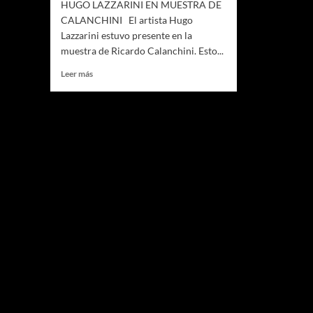
HUGO LAZZARINI EN MUESTRA DE
CALANCHINI El artista Hugo
Lazzarini estuvo presente en la
muestra de Ricardo Calanchini. Esto...
Leer
Leer más
más
sobre
HUGO
LAZZARINI
EN
MUESTRA
DE
CALANCHINI