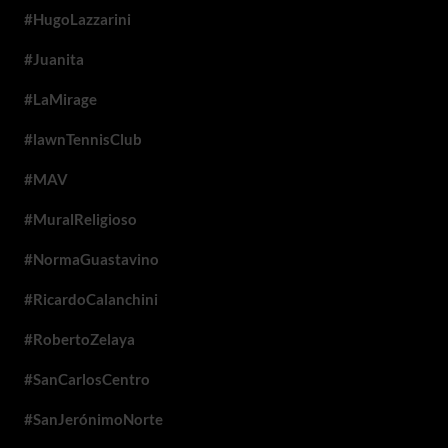
#HugoLazzarini
#Juanita
#LaMirage
#lawnTennisClub
#MAV
#MuralReligioso
#NormaGuastavino
#RicardoCalanchini
#RobertoZelaya
#SanCarlosCentro
#SanJerónimoNorte