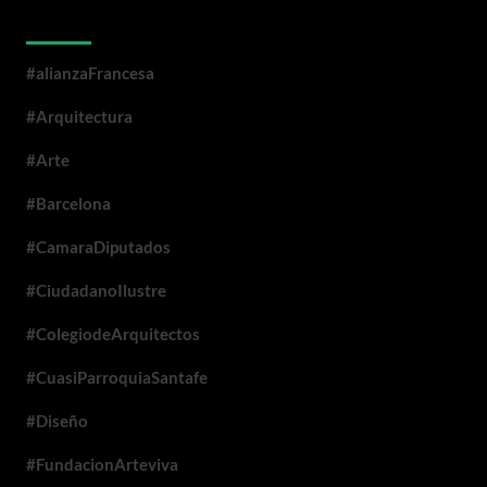
Categorías
#alianzaFrancesa
#Arquitectura
#Arte
#Barcelona
#CamaraDiputados
#CiudadanoIlustre
#ColegiodeArquitectos
#CuasiParroquiaSantafe
#Diseño
#FundacionArteviva