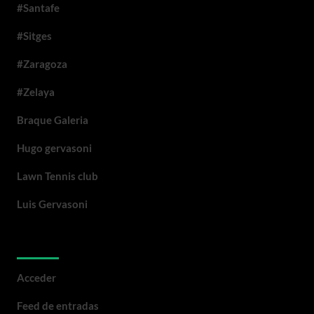
#Santafe
#Sitges
#Zaragoza
#Zelaya
Braque Galeria
Hugo gervasoni
Lawn Tennis club
Luis Gervasoni
Meta
Acceder
Feed de entradas