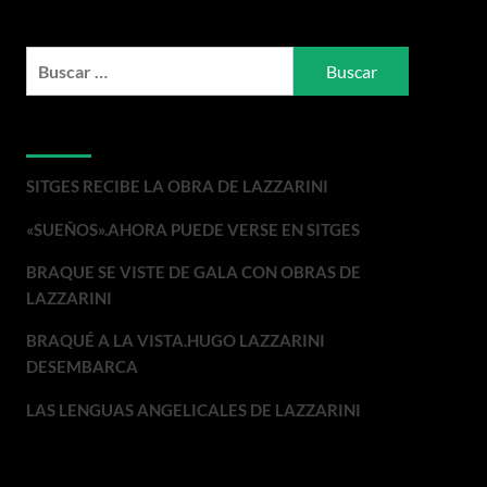
Buscar:
Entradas recientes
SITGES RECIBE LA OBRA DE LAZZARINI
«SUEÑOS».AHORA PUEDE VERSE EN SITGES
BRAQUE SE VISTE DE GALA CON OBRAS DE
LAZZARINI
BRAQUÉ A LA VISTA.HUGO LAZZARINI
DESEMBARCA
LAS LENGUAS ANGELICALES DE LAZZARINI
Comentarios recientes