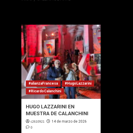
Galería de arte
#alianzaFrancesa
#HugoLazzarini
#RicardoCalanchini
HUGO LAZZARINI EN
MUESTRA DE CALANCHINI
c2610921
14 de marzo de 2026
0