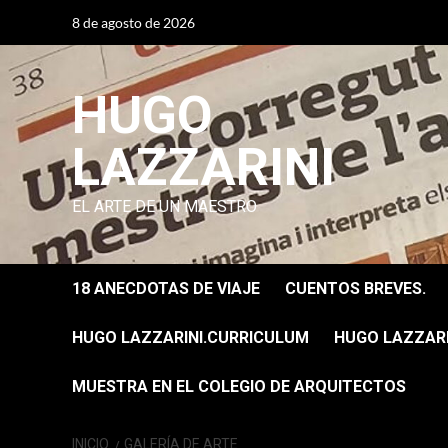
Saltar
8 de agosto de 2026
al
contenido
HUGO
LAZZARINI
EL ARTE DE UN MAESTRO
18 ANECDOTAS DE VIAJE
CUENTOS BREVES.
HUGO LAZZARINI.CURRICULUM
HUGO LAZZARIN
MUESTRA EN EL COLEGIO DE ARQUITECTOS
INICIO
GALERÍA DE ARTE