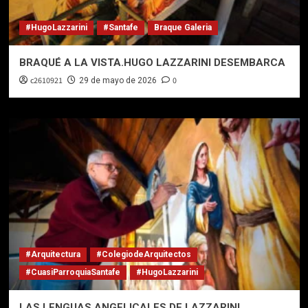
#HugoLazzarini
#Santafe
Braque Galeria
BRAQUÉ A LA VISTA.HUGO LAZZARINI DESEMBARCA
c2610921
0
29 de mayo de 2026
#Arquitectura
#ColegiodeArquitectos
#CuasiParroquiaSantafe
#HugoLazzarini
LAS LENGUAS ANGELICALES DE LAZZARINI