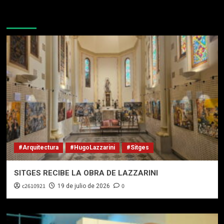
Te pueden interesar
#Arquitectura
#HugoLazzarini
#Sitges
SITGES RECIBE LA OBRA DE LAZZARINI
c2610921
0
19 de julio de 2026