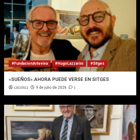
#FundacionArteviva
#HugoLazzarini
#Sitges
«SUEÑOS».AHORA PUEDE VERSE EN SITGES
c2610921
1
9 de julio de 2026