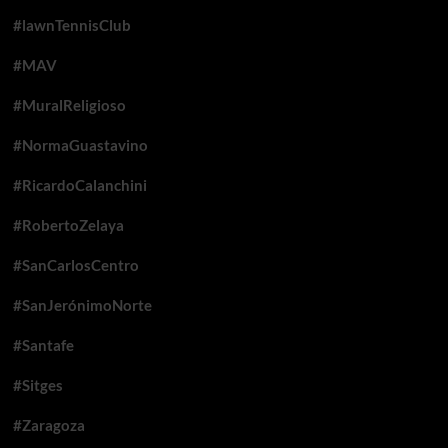
#lawnTennisClub
#MAV
#MuralReligioso
#NormaGuastavino
#RicardoCalanchini
#RobertoZelaya
#SanCarlosCentro
#SanJerónimoNorte
#Santafe
#Sitges
#Zaragoza