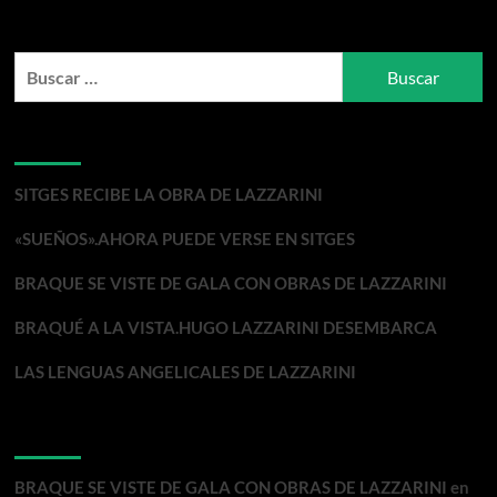
sobre
BRAQUÉ
A
Buscar:
LA
VISTA.HUGO
LAZZARINI
DESEMBARCA
Entradas recientes
SITGES RECIBE LA OBRA DE LAZZARINI
«SUEÑOS».AHORA PUEDE VERSE EN SITGES
BRAQUE SE VISTE DE GALA CON OBRAS DE LAZZARINI
BRAQUÉ A LA VISTA.HUGO LAZZARINI DESEMBARCA
LAS LENGUAS ANGELICALES DE LAZZARINI
Comentarios recientes
BRAQUE SE VISTE DE GALA CON OBRAS DE LAZZARINI
en