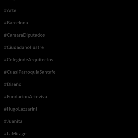
#Arte
#Barcelona
#CamaraDiputados
#CiudadanoIlustre
#ColegiodeArquitectos
#CuasiParroquiaSantafe
#Diseño
#FundacionArteviva
#HugoLazzarini
#Juanita
#LaMirage