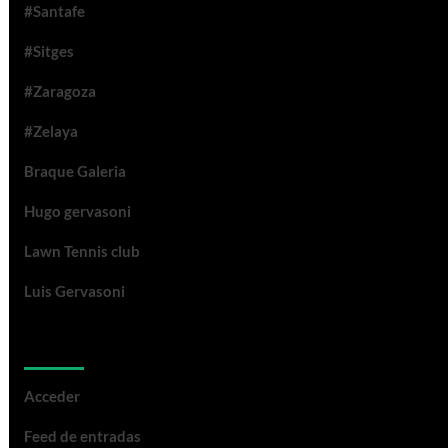
#Santafe
#Sitges
#Zaragoza
#Zelaya
Braque Galeria
Hugo gervasoni
Lawn Tennis club
Luis Gervasoni
Meta
Acceder
Feed de entradas