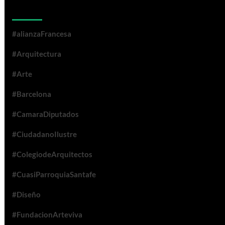
Categorías
#alianzaFrancesa
#Arquitectura
#Arte
#Barcelona
#CamaraDiputados
#CiudadanoIlustre
#ColegiodeArquitectos
#CuasiParroquiaSantafe
#Diseño
#FundacionArteviva