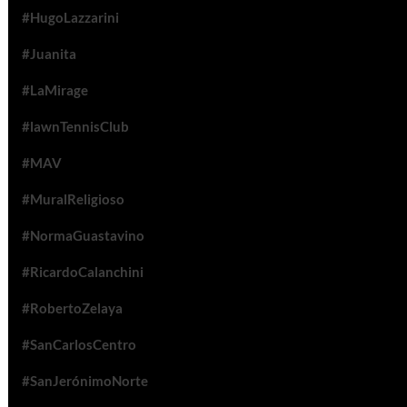
#HugoLazzarini
#Juanita
#LaMirage
#lawnTennisClub
#MAV
#MuralReligioso
#NormaGuastavino
#RicardoCalanchini
#RobertoZelaya
#SanCarlosCentro
#SanJerónimoNorte