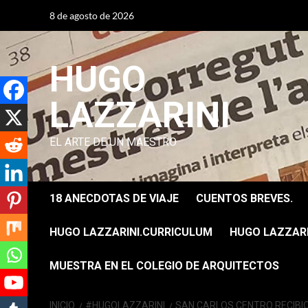
Saltar
8 de agosto de 2026
al
contenido
HUGO
LAZZARINI
EL ARTE DE UN MAESTRO
18 ANECDOTAS DE VIAJE
CUENTOS BREVES.
HUGO LAZZARINI.CURRICULUM
HUGO LAZZARIN
MUESTRA EN EL COLEGIO DE ARQUITECTOS
INICIO
#HUGOLAZZARINI
SAN CARLOS CENTRO RECIBIO