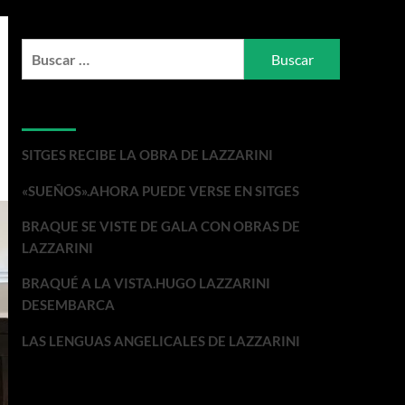
Buscar:
Entradas recientes
SITGES RECIBE LA OBRA DE LAZZARINI
«SUEÑOS».AHORA PUEDE VERSE EN SITGES
BRAQUE SE VISTE DE GALA CON OBRAS DE
LAZZARINI
BRAQUÉ A LA VISTA.HUGO LAZZARINI
DESEMBARCA
LAS LENGUAS ANGELICALES DE LAZZARINI
Comentarios recientes