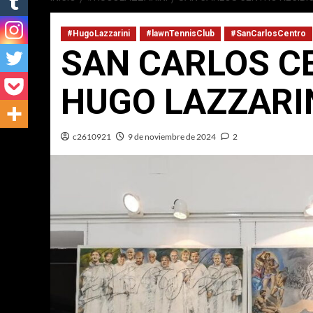
#HugoLazzarini
#lawnTennisClub
#SanCarlosCentro
SAN CARLOS CE
HUGO LAZZARI
c2610921
9 de noviembre de 2024
2