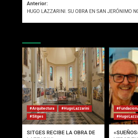
Navegación
Anterior:
HUGO LAZZARINI. SU OBRA EN SAN JERÓNIMO N
de
entradas
Más historias
#Arquitectura
#HugoLazzarini
#Fundacion
#Sitges
#HugoLazza
SITGES RECIBE LA OBRA DE
«SUEÑOS