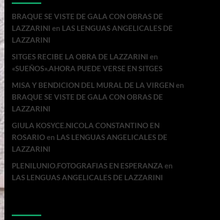
BRAQUE SE VISTE DE GALA CON OBRAS DE
LAZZARINI
en
LAS LENGUAS ANGELICALES DE
LAZZARINI
SITGES RECIBE LA OBRA DE LAZZARINI
en
«SUEÑOS».AHORA PUEDE VERSE EN SITGES
MISA Y BENDICION DEL MURAL DE LA VIRGEN
en
BRAQUE SE VISTE DE GALA CON OBRAS DE
LAZZARINI
GIULA KOSYCE.NICOLA CONSTANTINO EN
ROSARIO
en
LAS LENGUAS ANGELICALES DE
LAZZARINI
PLENILUNIO.FOTOGRAFIAS EN ESPERANZA
en
LAS LENGUAS ANGELICALES DE LAZZARINI
Archivos