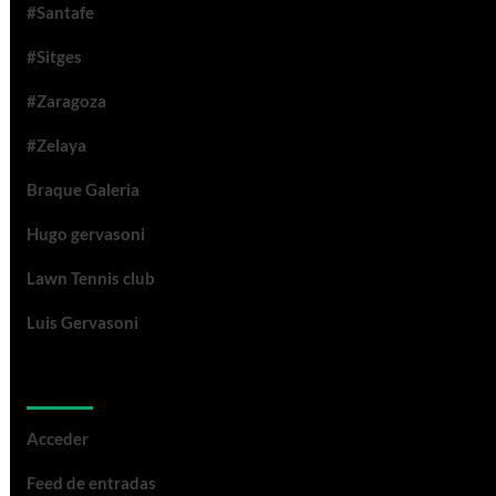
#Santafe
#Sitges
#Zaragoza
#Zelaya
Braque Galeria
Hugo gervasoni
Lawn Tennis club
Luis Gervasoni
Meta
Acceder
Feed de entradas