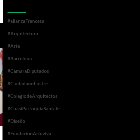
Categorías
#alianzaFrancesa
#Arquitectura
#Arte
#Barcelona
#CamaraDiputados
#CiudadanoIlustre
#ColegiodeArquitectos
#CuasiParroquiaSantafe
#Diseño
#FundacionArteviva