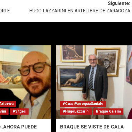
Siguiente:
ORTE
HUGO LAZZARINI EN ARTELIBRE DE ZARAGOZA
Arteviva
#CuasiParroquiaSantafe
rini
#Sitges
#HugoLazzarini
Braque Galeria
».AHORA PUEDE
BRAQUE SE VISTE DE GALA