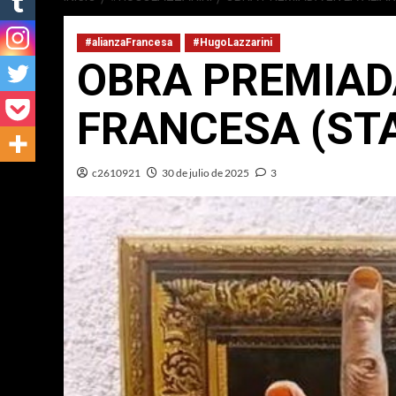
#alianzaFrancesa
#HugoLazzarini
OBRA PREMIAD
FRANCESA (STA
c2610921
30 de julio de 2025
3