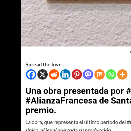
Spread the love
Una obra presentada por #
#AlianzaFrancesa de Santa
premio.
La obra, que representa el último período del 
única, al igual que toda su producción.