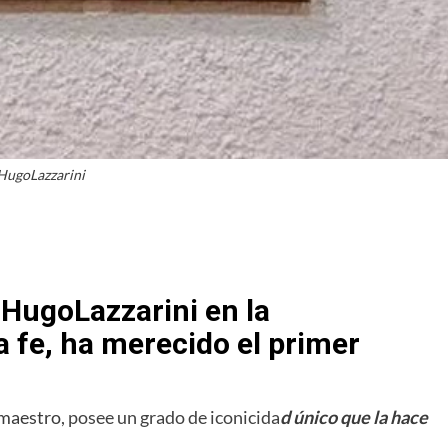
HugoLazzarini
HugoLazzarini en la
 fe, ha merecido el primer
#maestro
, posee un grado de iconicida
d único que la hace