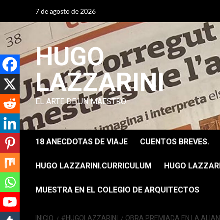
Saltar
7 de agosto de 2026
al
contenido
HUGO
LAZZARINI
EL ARTE DE UN MAESTRO
18 ANECDOTAS DE VIAJE
CUENTOS BREVES.
HUGO LAZZARINI.CURRICULUM
HUGO LAZZARIN
MUESTRA EN EL COLEGIO DE ARQUITECTOS
INICIO
#HUGOLAZZARINI
OBRA PREMIADA EN LA ALIAN