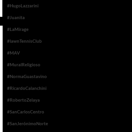
#HugoLazzarini
#Juanita
#LaMirage
#lawnTennisClub
#MAV
#MuralReligioso
#NormaGuastavino
#RicardoCalanchini
#RobertoZelaya
#SanCarlosCentro
#SanJerónimoNorte