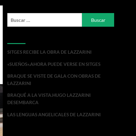
Buscar:
Entradas recientes
SITGES RECIBE LA OBRA DE LAZZARINI
«SUEÑOS».AHORA PUEDE VERSE EN SITGES
BRAQUE SE VISTE DE GALA CON OBRAS DE
LAZZARINI
BRAQUÉ A LA VISTA.HUGO LAZZARINI
DESEMBARCA
LAS LENGUAS ANGELICALES DE LAZZARINI
Comentarios recientes