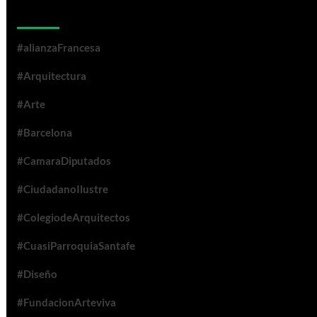
Categorías
#alianzaFrancesa
#Arquitectura
#Arte
#Barcelona
#CamaraDiputados
#CiudadanoIlustre
#ColegiodeArquitectos
#CuasiParroquiaSantafe
#Diseño
#FundacionArteviva