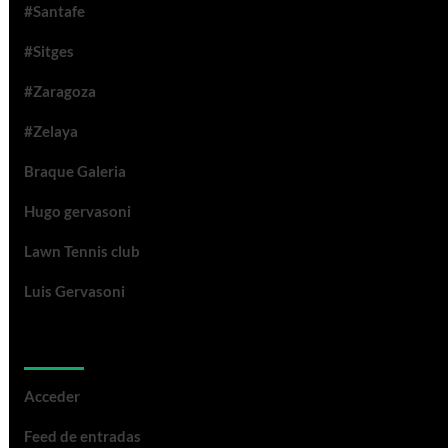
#Santafe
#Sitges
#Zaragoza
#Zelaya
Braque Galeria
Hugo gervasoni
Lawn Tennis club
Luis Gervasoni
Meta
Acceder
Feed de entradas