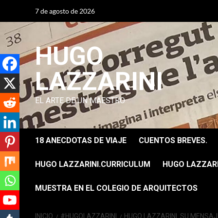
Saltar
7 de agosto de 2026
al
contenido
HUGO
LAZZARINI
EL ARTE DE UN MAESTRO
18 ANECDOTAS DE VIAJE
CUENTOS BREVES.
HUGO LAZZARINI.CURRICULUM
HUGO LAZZARIN
MUESTRA EN EL COLEGIO DE ARQUITECTOS
INICIO
#HUGOLAZZARINI
HUGO LAZZARINI. SU MENSAJE