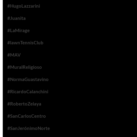
#HugoLazzarini
#Juanita
#LaMirage
#lawnTennisClub
#MAV
#MuralReligioso
#NormaGuastavino
#RicardoCalanchini
#RobertoZelaya
#SanCarlosCentro
#SanJerónimoNorte