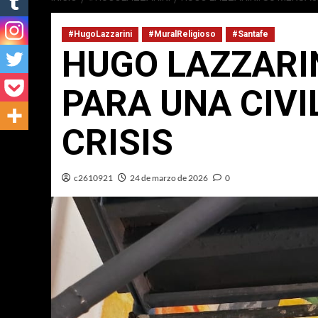
#HugoLazzarini
#MuralReligioso
#Santafe
HUGO LAZZARI
PARA UNA CIVI
CRISIS
c2610921
24 de marzo de 2026
0